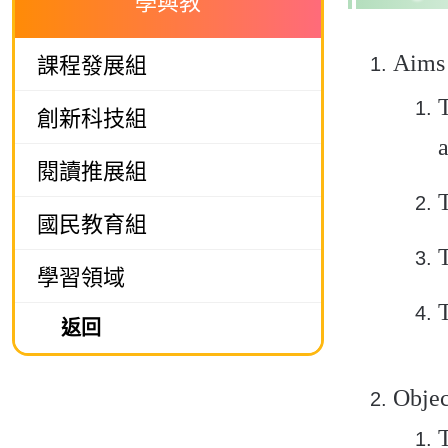
學與教
課程發展組
Aims
T
創新科技組
a
閱讀推展組
T
國民教育組
T
學習領域
T
返回
Objec