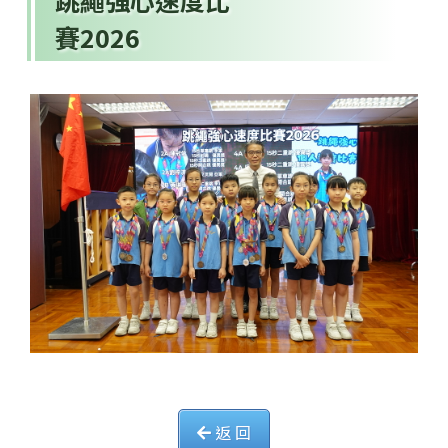
跳繩強心速度比
賽2026
返 回